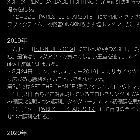
XGF（XTREME GARBAGE FIGHTING ）が全
提携を結ぶ。
・12月22日「
WRESTLE STAR2018
」にてYMDとタッグ
ブヴィクティム、挑戦者ONAKIN＆うす塩ホソメン二郎）
2019年
・7月7日「
BURN UP 2019
」にてRYOの持つXGF王座
む。最後はリングアウトで負けてしまい王座を逃す。メイン
nkw王座戦が組まれる。
・8月24日「
デンジャラスサマー2019
」にてサカイの持つ
り広げるも勝利を掴むことはできなかった。
第2部ではGET THE CHANCE 獲得スクランブルアウ
・11月3日 自身が定期参戦しているプロレスリングDEW
み優勝決定戦に挑み勝利。タッグトーナメント初優勝を果
・12月15日「
WRESTLE STAR 2019
」にて自身のデビュ
せつけ勝利を飾る。
2020年