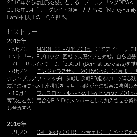
2016年からは山形を拠点とする「プロレスリングDEWA
2018年5月「ザ・グレイト雑魚」とともに「MoneyFamil
​Family四天王の一角を担う。
ヒストリー
2015年
・5月23日「
MADNESS PARK 2015
」にてデビュー。デ
エントリー。Bブロック1回戦で大腸ケアと対戦。自ら凶
・7月 サカイとチーム「B.A.D」(Born at Darkness)を
・8月22日「
デンジャラスサマー2015@わんぱく夏まつ
クランブルアウトマッチに参戦し参戦30組みの中で勝ち残
友洋の持つnkw王座挑戦を表明。西崎がその試合に勝利した
・10月4日「
フルスロットル 〜nkw Live in warabi 2015
奪取とともに尾谷をB.A.Dのメンバーとして加入させる契
し合流する。
2016年
・2月20日「
Get Ready 2016 ～今年も2月がやってき