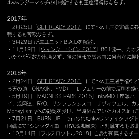
4wayラダーマッチの中検討するも王座獲得はならず。
2017年
・2月25日「
GET READY 2017
」にてnkw王座決定戦に
戦するも奪取ならず。
・3月29日 所属ユニットB.A.Dを
解散
。
・11月19日「
ウィンターペイン 2017
」801健一、カオ
ったかが何故か出場せず。後の情報で試合前に何者かに襲
2018年
・2月24日「
GET READY 2018
」にてnkw王座選手権6
ろ天の助、ONAKIN、YMD）。レフェリーの前で反則を
・5月19日「MADNESS PARK 2018」 nkwMD
イ、浅岡遼、RYO、サンフランシスコ・ザヴィウェル、カ
MoneyFamilyへの勧誘を受け、当時組んでいたカオス
・7月21日「BURN UP」で行われたnkwワンデイタッグ
回戦にて"シンセダイ軍"（RYO&浅岡遼）と対戦するも敗
・10月14日「フルスロットル2018」自身が所属するチーム