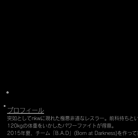
ラリアット／ギロチンエースクラッシャ
ナイトライド
出身地／生年月日
​山形県新庄市／1988年5月7日
デビュー(nkw所属となってからの年月)
2015年5月23日「MADNESS PARK 2015
経歴
​なし
プロフィール
突如としてnkwに現れた極悪非道なレスラー。前科持ちと
120kgの体重をいかしたパワーファイトが得意。
2015年夏、チーム「B.A.D」(Born at Darkness)