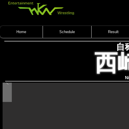
Home
Schedule
Result
自
西
N