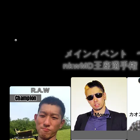
じゃ面白くねえと『B.A.D』が一言。そこへ偶然現れた『Broo
ッチへ発展。またもやパートナー探しをしなければなら
全に潰すことができるのか？それとも『B.A.D』の勢
メインイベント 
nkwMD王座選手権
R.A.W
Champion
カオ
Mr.Money