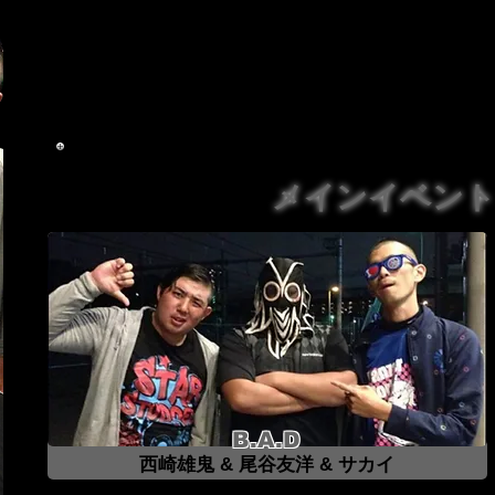
て怒りを感じた『ARYO』が今回挑戦表明をした。「
ないんだよ王者は」という気持ちが『ARYO』にはあ
『Insane Boyz』だが果たして今回はどう打って
いった時の2人は固い絆ができているようだ。世代交
メインイベン
B.A.D
西崎雄鬼 & 尾谷友洋 & サカイ