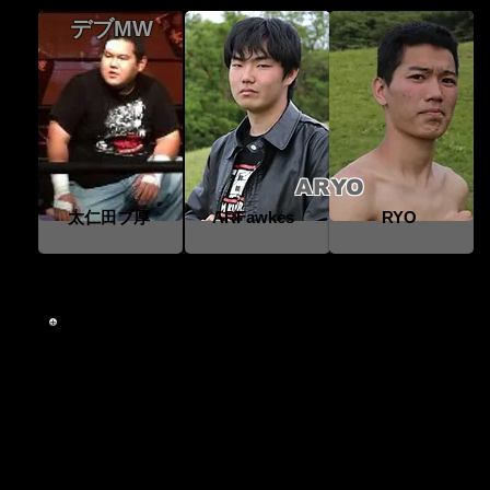
デブMW
ARYO
太仁田ブ厚
ARFawkes
RYO
あらすじ
物語は“1枚のTシャツ”から始まった。『ARFawkes
ソ＝チンブラ』との対決を前々から強く望んでいた。そ
ラ』が持っていた“脚立 対 こたつ”と書いてあるTシャ
ツいらんと放り投げる『ラソ＝チンブラ』を見て『太
兼ねて対戦を希望していた『ARFawkes』、そしてそ