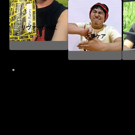
リヴァーサル沢
大腸ケア
あらすじ
nkw夏の風物詩とも言えるハードコアマッチが再び開
前回公演でチャンピオンとなった『リヴァーサル沢』だ
防衛が難しいかもしれない。リベンジ奪取に燃える『Mr
自身のキャリアでもあまり挑戦したことのないハードコ
ンJr』、誰よりもチャンスを待っている『亀田勃起』、
『ONAKIN』、『ディック・ズレーター』、『Bin×
この大レースを制するのはいったい誰なのか！？ 大注