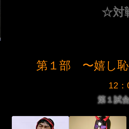
☆対
​第１部 〜嬉し
12：
第１試