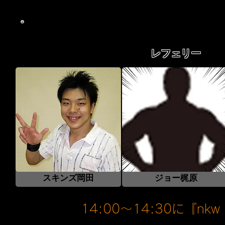
レフェリー
​スキンズ岡田
​ジョー梶原
14:00〜14:30に『