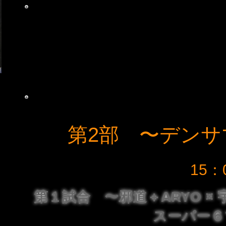
あらすじ
『B.A.D』と『Mr.Money』が遂に激突！『キン
ユニットを組んでから各地で荒らしまわっている『B.A
であったが、今回はパートナーにnkw代表の“業界No.1
（DPW）から実力お墨付きの『higuchi』選手も助っ
​悪の道を爆走中の3人にストップをかけることはでき
​第2部 〜デン
15：
第１試合 〜邪道＋ARYO ×
スーパー６