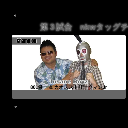
となった大波にノッている『菊・門タロー』が今度こそ息
第３試合 nkwタッグ
Champion
Insane Boyz
801健一 & カオスストリークマンJr
あらすじ
新進気鋭の若武者2人が絶対的となりつつある王者組
801健一&カオスストリークマンJr
『Insane Boyz』。これではメンツが立たないか