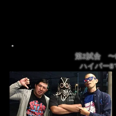
なってしまう。ちゃんと試合を行いたい『ARFawke
つけて来いと言った。nkw初参戦でパートナー探しに
ーが現れた。ハチャメチャノリノリ団体『スーパーオリ
いったい何故なのかと考えたがあの団体が
考えている
た物語が超弩級のスーパーマッチを実現したのだ！
全
を迎えるのか？“ファイヤー”炸裂？“若さ”が爆発か？“
逃せない試合だ。
第2試合 〜
ハイパー8