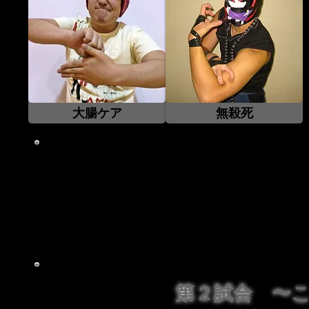
大腸ケア
無殺死
あらすじ
自身の試合が最近全く組まれておらず無言で訴えに来た『
『Brooklyn Genziggler』が現れ、お前なら倒
グマッチを決定した。『無殺死』は確かな実力を持つ『大腸ケア』
ンを呼んでくると豪語。果たして『X』は誰が現れるのか
吹き飛ばしてしまうのか？巻き込まれた『大腸ケア』の心
第２試合 〜