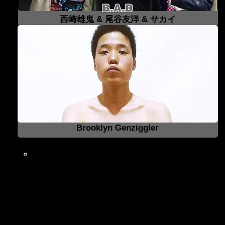
B.A.D
西崎雄鬼 & 尾谷友洋 & サカイ
Brooklyn Genziggler
あらすじ
止まらない『B.A.D』と『キング・ペンギン』の抗争
『尾谷友洋』リベンジに燃える『サイコホリデイ』は
た打倒B.A.Dを掲げる『キング・ペンギン』が自分と
『塙純一』氏が駆けつけてくれると宣言。これで役者は