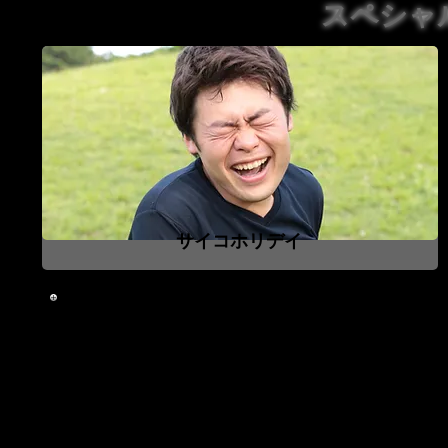
スペシャ
サイコホリデイ
あらすじ
抗争は遡ること6ヶ月前、2月公演から始まった。nkw
試合後に急に乱闘が始まったのだ。周囲の静止を押し切り
罵る『菊・門タロー』。5月公演で決着をつけるべくタッ
するばかり。勝利した『菊・門タロー』はまたもや「3/1
できるシングルマッチを決定。
怒りと狂気の獄炎をまとい