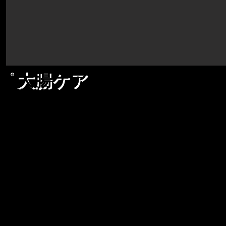
大腸ケア
ダイチョウケア
ニックネーム
恐怖のだらしないカラダ
​身長/体重
178cm/93kg
所属チーム
N4H(貫井・フォー・ホースメン)
得意技
ストゥーカスプラッシュ / アトミックドロッ