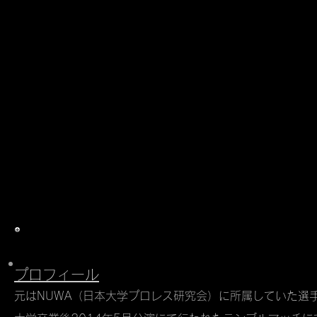
大腸ハンマー
​生年月日
1992年1月1日
出身地
千葉県いすみ市
デビュー
2014年8月「デンジャラスサマー2014」
※nkw所属となってからの年月
王座経歴
​第24代nkwモーストデンジャラス王者
プロフィール
元はNUWA（日本大学プロレス研究会）に所属していた選