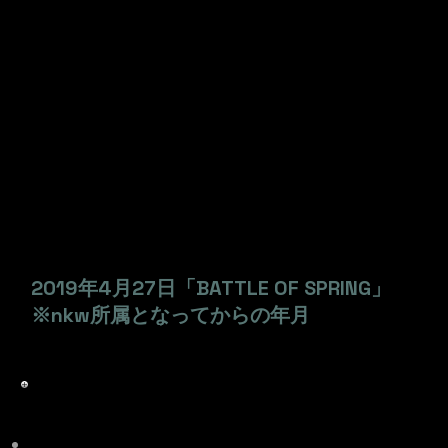
ク
​夏焼ドライバー各種
​生年月日
1996年6月16日
出身地
​不明
デビュー
2019年4月27日「BATTLE OF SPRING」
※nkw所属となってからの年月
王座経歴
​なし