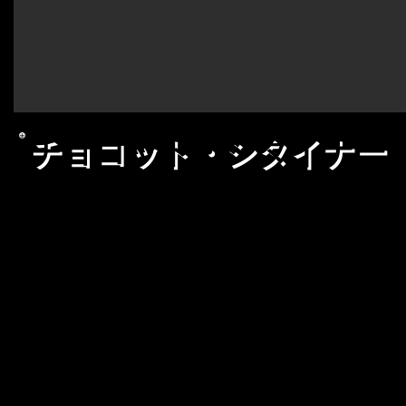
チョコット・シタイナー
ニックネーム
浦和のナルシス
​身長/体重
170cm/70kg
所属団体
nkw
得意技
アックスボンバー / ヴィジュアルシ