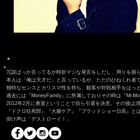
冗談ばっか言ってるが時折マジな発言をしだし、周りを困
本人は「俺は天才だ」と言っているが、ただのひねくれ者
独特なセンスとカリスマ性を持ち、観客や対戦相手をはっ
過去には『MoneyFamily』に所属しておりその時は『Mr.M
2012年2月に勇退ということで自ら引退を決意。その後は
『ドクロ狂死郎』『大腸ケア』『ブラッドショー日高』と
掛け声は「デストローイ！」