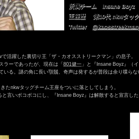
所属チーム Insane Boyz
王座歴 第10代 nkwタッ
Twitter
@kaosstreekman
kwで活躍した裏切り王「ザ・カオスストリークマン」の息子。
スラーであったが、現在は「
801健一
」と『Insane Boy
ている。
謎の角に長い顎鬚、奇声は発するが普段は余り喋らな
してきたnkwタッグチーム王座をついに落としてしまう。
と言いボコボコにし、『Insane Boyz』は解散すると宣言し