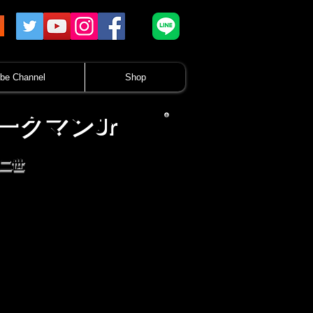
be Channel
Shop
ークマンJr
G二世
３
8月