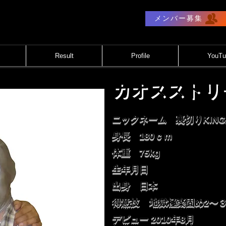
メンバー募集
Result
Profile
YouTu
カオスストリ
カオスストリークマンジュニア
ニックネーム 裏切りKIN
身長 180ｃｍ
体重 75kg
生年月日
出身 日本
得意技 地獄極楽固め2〜
デビュー 2010年