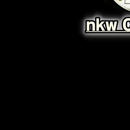
「nkw」のなかでもっとも
創設当初は「nkw世界ヘビー級
体重にかかわらず、誰もが
nkwの"