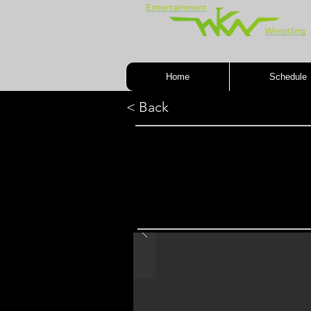
Home
Schedule
< Back