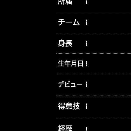
所属
チーム
身長
生年月日
デビュー
得意技
経歴